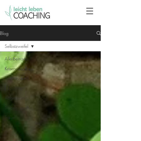
Blog
Selbstzweifel
Alle Beiträge
Krisencoaching
Selbstzweifel
Inspiration
Abgrenzung
Selbstempathie
Trauer