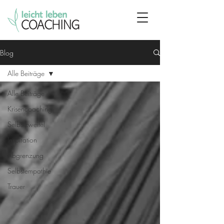
Blog
Alle Beiträge
Alle Beiträge
Krisencoaching
Selbstzweifel
Inspiration
Abgrenzung
Selbstempathie
Trauer