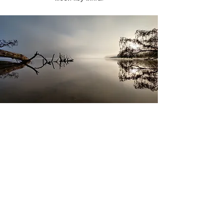
Кризисы и потери
В рамках коучинга по управлению
кризисами я мягко проведу вас через
чувства неуверенности, страха и
бессилия к принятию и новым
перспективам. Найчись относиться к себе
с благодарностью и состраданием!