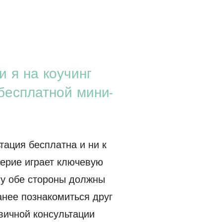
 я на коучинг
бесплатной мини-
тация бесплатна и ни к
верие играет ключевую
му обе стороны должны
анее познакомиться друг
вичной консультации