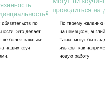
Могут ли коучин
бязанность
проводиться на 
денциальность?
 обязательств по
По твоему желанию 
ности. Это делает
на немецком, англий
ещё более важным:
Также могут быть з
на наших коуч-
языков - как наприм
ами.
новую работу.
leicht leben Coaching
Анастасия Зезюлина