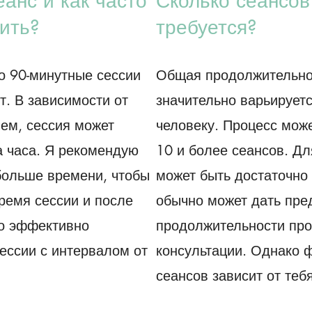
еанс и как часто
Сколько сеансов
ить?
требуется?
о 90-минутные сессии
Общая продолжительно
. В зависимости от
значительно варьируетс
ем, сессия может
человеку. Процесс мож
а часа. Я рекомендую
10 и более сеансов. Д
больше времени, чтобы
может быть достаточно 
время сессии и после
обычно может дать пре
то эффективно
продолжительности про
ессии с интервалом от
консультации. Однако 
сеансов зависит от тебя