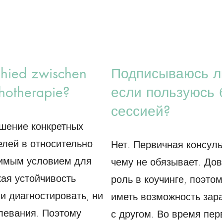
chied zwischen
Подписываюсь ли
hotherapie?
если пользуюсь 
сессией?
ешение конкретных
елей в относительно
Нет. Первичная консуль
димым условием для
чему не обязывает. До
кая устойчивость
роль в коучинге, поэто
ни диагностировать, ни
иметь возможность зар
левания. Поэтому
с другом. Во время пер