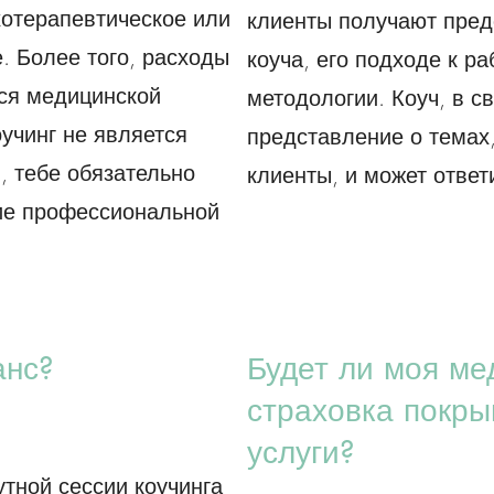
хотерапевтическое или
клиенты получают пред
. Более того, расходы
коуча, его подходе к ра
тся медицинской
методологии. Коуч, в с
оучинг не является
представление о темах
 тебе обязательно
клиенты, и может ответ
ие профессиональной
анс?
Будет ли моя ме
страховка покры
услуги?
тной сессии коучинга